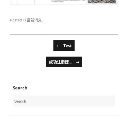
Posted in
最新消息
.
Post navigation
←
Test
成功注册建…
→
Search
Search
for: