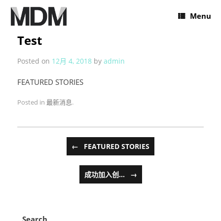
Menu
Test
Posted on
12月 4, 2018
by
admin
FEATURED STORIES
Posted in
最新消息
.
Post navigation
←
FEATURED STORIES
成功加入创…
→
Search